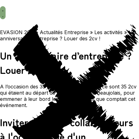
EVASION 2CV
»
Actualités Entreprise
»
Les activités
»
Un
anniversaire d’entreprise ? Louer des 2cv !
Un anniversaire d’entreprise ?
Louer des 2cv !
A l’occasion des 35 ans de Mondial Tissus, ce sont 35 2cv
qui étaient au départ de ce rallye dans le Beaujolais, pour
emmener à leur bord les 130 personnes que comptait cet
événement.
Inviter tous ses collaborateurs
à l'occasion de d'un