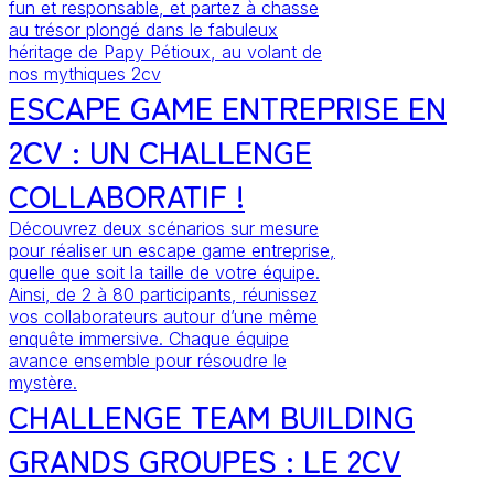
fun et responsable, et partez à chasse
au trésor plongé dans le fabuleux
héritage de Papy Pétioux, au volant de
nos mythiques 2cv
ESCAPE GAME ENTREPRISE EN
2CV : UN CHALLENGE
COLLABORATIF !
Découvrez deux scénarios sur mesure
pour réaliser un escape game entreprise,
quelle que soit la taille de votre équipe.
Ainsi, de 2 à 80 participants, réunissez
vos collaborateurs autour d’une même
enquête immersive. Chaque équipe
avance ensemble pour résoudre le
mystère.
CHALLENGE TEAM BUILDING
GRANDS GROUPES : LE 2CV