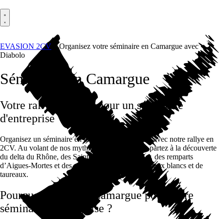
EVASION 2CV
»
Organisez votre séminaire en Camargue avec
Diabolo
Séminaire en Camargue
Votre rallye en 2CV pour un séminaire
d'entreprise
Organisez un séminaire en Camargue inoubliable avec notre rallye en
2CV. Au volant de nos mythiques décapotables, partez à la découverte
du delta du Rhône, des Saintes-Maries-de-la-Mer, des remparts
d’Aigues-Mortes et des célèbres manades de chevaux blancs et de
taureaux.
Pourquoi choisir la Camargue pour votre
séminaire d'entreprise ?