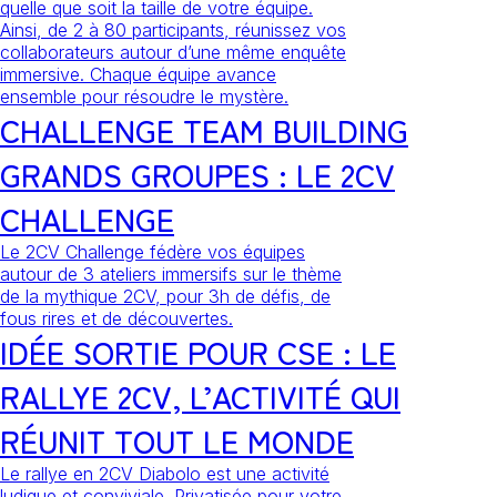
quelle que soit la taille de votre équipe.
Ainsi, de 2 à 80 participants, réunissez vos
collaborateurs autour d’une même enquête
immersive. Chaque équipe avance
ensemble pour résoudre le mystère.
CHALLENGE TEAM BUILDING
GRANDS GROUPES : LE 2CV
CHALLENGE
Le 2CV Challenge fédère vos équipes
autour de 3 ateliers immersifs sur le thème
de la mythique 2CV, pour 3h de défis, de
fous rires et de découvertes.
IDÉE SORTIE POUR CSE : LE
RALLYE 2CV, L’ACTIVITÉ QUI
RÉUNIT TOUT LE MONDE
Le rallye en 2CV Diabolo est une activité
ludique et conviviale. Privatisée pour votre