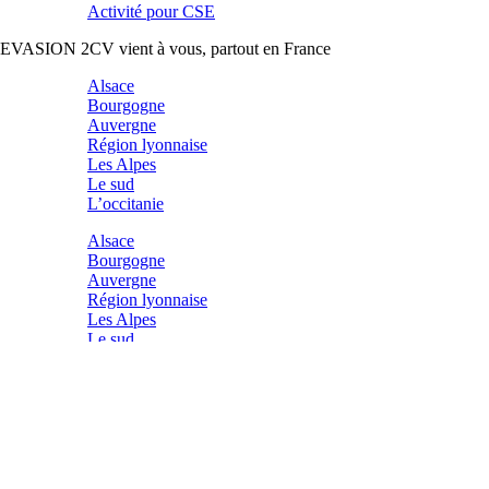
Activité pour CSE
EVASION 2CV vient à vous, partout en France
Alsace
Bourgogne
Auvergne
Région lyonnaise
Les Alpes
Le sud
L’occitanie
Alsace
Bourgogne
Auvergne
Région lyonnaise
Les Alpes
Le sud
L’occitanie
Vous souhaitez organiser une sortie en 2cv
pour une entreprise ou des particuliers ?
Permettant d’optimiser les liens qui unissent une
équipe
grâce à