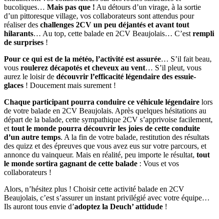
bucoliques…
Mais pas que !
Au détours d’un virage, à la sortie
d’un pittoresque village, vos collaborateurs sont attendus pour
réaliser des
challenges 2CV un peu déjantés et avant tout
hilarants
… Au top, cette balade en 2CV Beaujolais… C’est
rempli
de surprises
!
Pour ce qui est de la météo, l’activité est assurée
… S’il fait beau,
vous
roulerez décapotés et cheveux au vent
… S’il pleut, vous
aurez le loisir de
découvrir l’efficacité légendaire des essuie-
glaces
! Doucement mais surement !
Chaque participant pourra conduire ce véhicule légendaire
lors
de votre balade en 2CV Beaujolais. Après quelques hésitations au
départ de la balade, cette sympathique 2CV s’apprivoise facilement,
et
tout le monde pourra découvrir les joies de cette conduite
d’un autre temps
. A la fin de votre balade, restitution des résultats
des quizz et des épreuves que vous avez eus sur votre parcours, et
annonce du vainqueur. Mais en réalité, peu importe le résultat,
tout
le monde sortira gagnant de cette balade
: Vous et vos
collaborateurs !
Alors, n’hésitez plus ! Choisir cette activité balade en 2CV
Beaujolais, c’est s’assurer un instant privilégié avec votre équipe…
Ils auront tous envie d’
adoptez la Deuch’ attidude
!