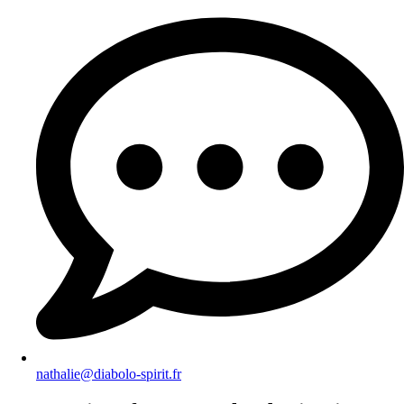
nathalie@diabolo-spirit.fr